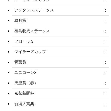
アンタレスステークス
皐月賞
福島牝馬ステークス
フローラＳ
マイラーズカップ
青葉賞
ユニコーンS
天皇賞（春）
京都新聞杯
新潟大賞典