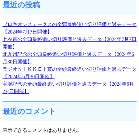
最近の投稿
プロキオンステークスの全頭最終追い切り評価と過去データ
【2024年7月7日開催】
七夕賞の全頭最終追い切り評価と過去データ【2024年7月7日
開催】
北九州記念の全頭最終追い切り評価と過去データ【2024年6
月30日開催】
ラジオＮＩＫＫＥＩ賞の全頭最終追い切り評価と過去データ
【2024年6月30日開催】
宝塚記念の全頭最終追い切り評価と過去データ【2024年6月
23(日開催】
最近のコメント
表示できるコメントはありません。