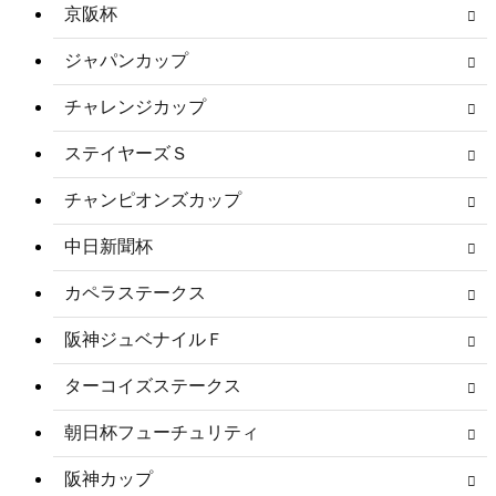
京阪杯
ジャパンカップ
チャレンジカップ
ステイヤーズＳ
チャンピオンズカップ
中日新聞杯
カペラステークス
阪神ジュベナイルＦ
ターコイズステークス
朝日杯フューチュリティ
阪神カップ