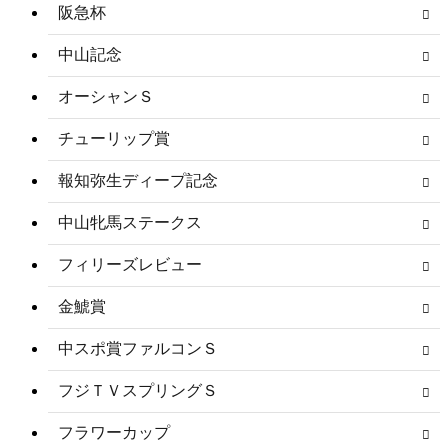
阪急杯
中山記念
オーシャンＳ
チューリップ賞
報知弥生ディープ記念
中山牝馬ステークス
フィリーズレビュー
金鯱賞
中スポ賞ファルコンＳ
フジＴＶスプリングＳ
フラワーカップ