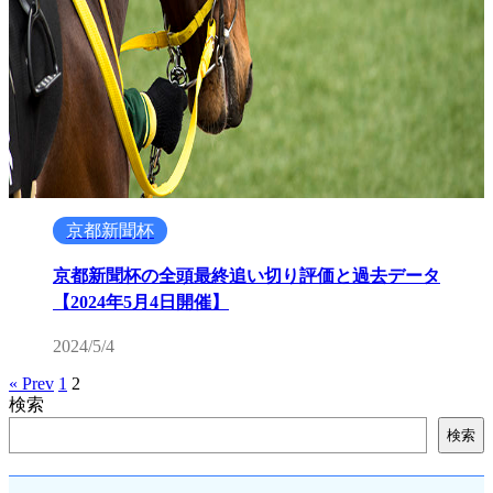
京都新聞杯
京都新聞杯の全頭最終追い切り評価と過去データ
【2024年5月4日開催】
2024/5/4
« Prev
1
2
検索
検索