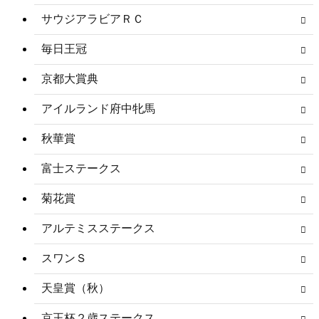
サウジアラビアＲＣ
毎日王冠
京都大賞典
アイルランド府中牝馬
秋華賞
富士ステークス
菊花賞
アルテミスステークス
スワンＳ
天皇賞（秋）
京王杯２歳ステークス