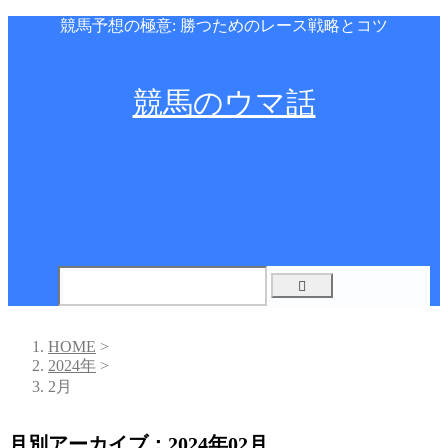
競馬予想の極意: 勝つためのレース戦略とコツ
競馬のウマ話
HOME
>
2024年
>
2月
月別アーカイブ：2024年02月