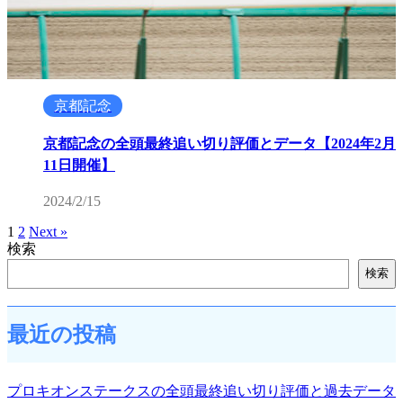
京都記念
京都記念の全頭最終追い切り評価とデータ【2024年2月
11日開催】
2024/2/15
1
2
Next »
検索
検索
最近の投稿
プロキオンステークスの全頭最終追い切り評価と過去データ