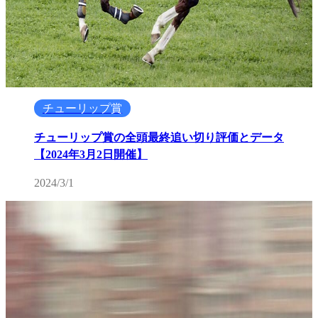
チューリップ賞
チューリップ賞の全頭最終追い切り評価とデータ
【2024年3月2日開催】
2024/3/1