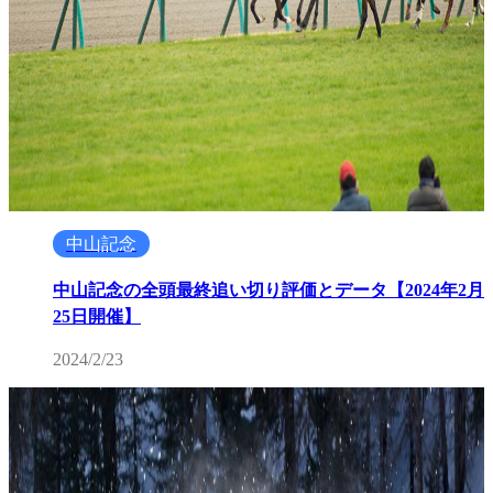
中山記念
中山記念の全頭最終追い切り評価とデータ【2024年2月
25日開催】
2024/2/23