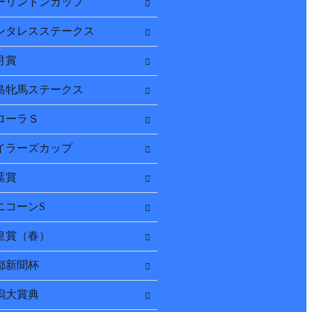
ーリントンカップ
ンタレスステークス
月賞
島牝馬ステークス
ローラＳ
イラーズカップ
葉賞
ニコーンS
皇賞（春）
都新聞杯
潟大賞典