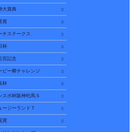
神大賞典
経賞
ーチステークス
日杯
松宮記念
ービー卿チャレンジ
阪杯
ンスポ杯阪神牝馬Ｓ
ュージーランドＴ
花賞