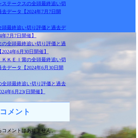
ンステークスの全頭最終追い切
去データ【2024年7月7日開
全頭最終追い切り評価と過去デ
24年7月7日開催】
念の全頭最終追い切り評価と過
2024年6月30日開催】
ＩＫＫＥＩ賞の全頭最終追い切
去データ【2024年6月30日開
の全頭最終追い切り評価と過去
24年6月23(日開催】
のコメント
るコメントはありません。