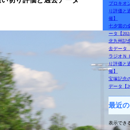
プロキオ
り評価と過
催】
七夕賞の
ータ【20
北九州記
去データ【
ラジオＮ
り評価と過
催】
宝塚記念
データ【20
最近
表示でき