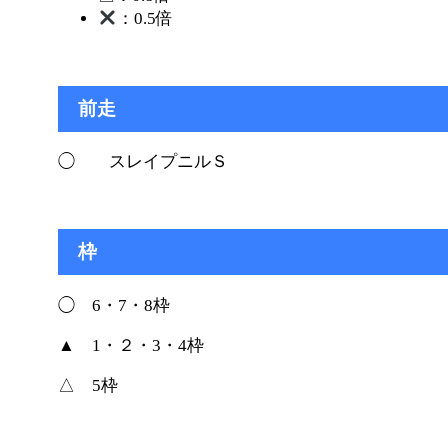
：0.5倍
前走
◯ スレイプニルＳ
枠
◯ 6・7・8枠
▲ 1・２・3・4枠
△ 5枠