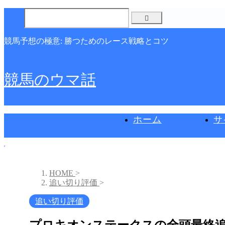
競馬予想の極意: 勝つためのレース戦略とコツ
競馬のウマ話
ホーム
サ
HOME
>
追い切り評価
>
追い切り評価
プロキオンステークスの全頭最終