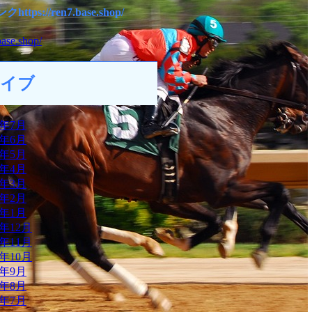
ttps://ren7.base.shop/
base.shop/
カイブ
4年7月
4年6月
4年5月
4年4月
4年3月
4年2月
4年1月
3年12月
3年11月
3年10月
3年9月
3年8月
3年7月