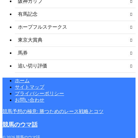
阪神カップ
有馬記念
ホープフルステークス
東京大賞典
馬券
追い切り評価
ホーム
サイトマップ
プライバシーポリシー
お問い合わせ
競馬予想の極意: 勝つためのレース戦略とコツ
競馬のウマ話
© 2026 競馬のウマ話