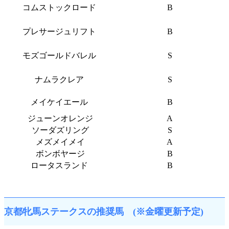
コムストックロード
B
プレサージュリフト
B
モズゴールドバレル
S
ナムラクレア
S
メイケイエール
B
ジューンオレンジ
A
ソーダズリング
S
メズメイメイ
A
ボンボヤージ
B
ロータスランド
B
京都牝馬ステークスの推奨馬 (※金曜更新予定)