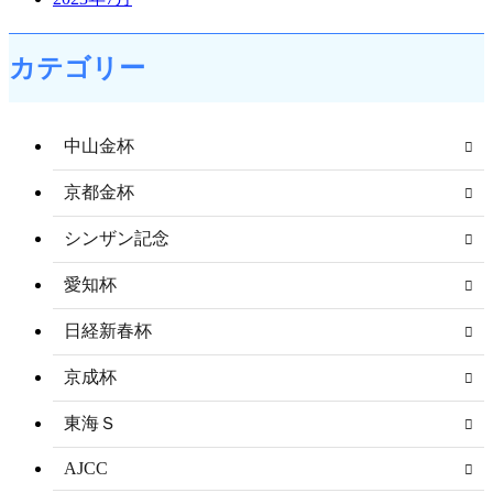
カテゴリー
中山金杯
京都金杯
シンザン記念
愛知杯
日経新春杯
京成杯
東海Ｓ
AJCC