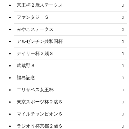
京王杯２歳ステークス
ファンタジーＳ
みやこステークス
アルゼンチン共和国杯
デイリー杯２歳Ｓ
武蔵野Ｓ
福島記念
エリザベス女王杯
東京スポーツ杯２歳Ｓ
マイルチャンピオンＳ
ラジオＮ杯京都２歳Ｓ