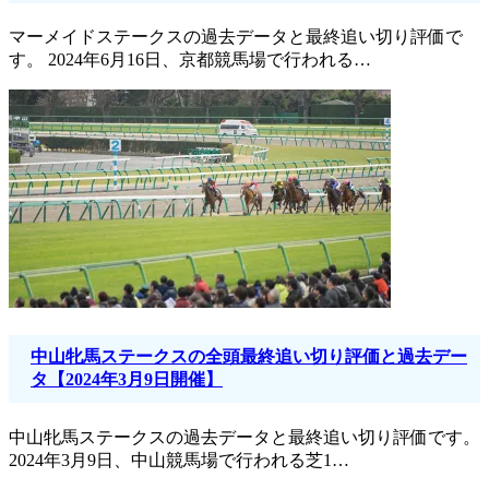
マーメイドステークスの過去データと最終追い切り評価で
す。 2024年6月16日、京都競馬場で行われる…
中山牝馬ステークスの全頭最終追い切り評価と過去デー
タ【2024年3月9日開催】
中山牝馬ステークスの過去データと最終追い切り評価です。
2024年3月9日、中山競馬場で行われる芝1…