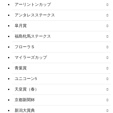
アーリントンカップ
アンタレスステークス
皐月賞
福島牝馬ステークス
フローラＳ
マイラーズカップ
青葉賞
ユニコーンS
天皇賞（春）
京都新聞杯
新潟大賞典