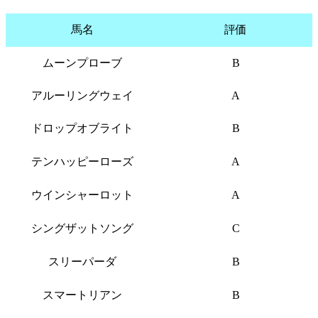
馬名
評価
ムーンプローブ
B
アルーリングウェイ
A
ドロップオブライト
B
テンハッピーローズ
A
ウインシャーロット
A
シングザットソング
C
スリーパーダ
B
スマートリアン
B