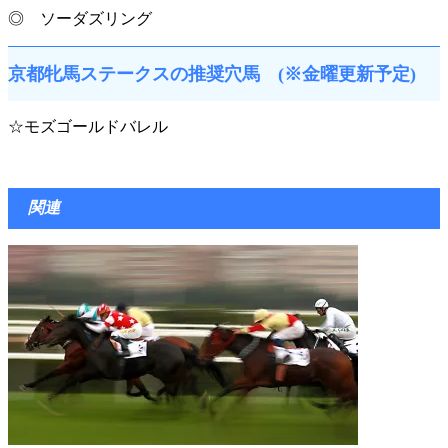
◎ ソーダズリング
京都牝馬ステークスの推奨穴馬 (※金曜更新予定)
☆モズゴールドバレル
関連