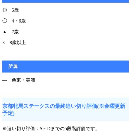
◎ 5歳
◯ 4・6歳
▲ 7歳
× 8歳以上
所属
― 栗東・美浦
京都牝馬ステークスの最終追い切り評価(※金曜更新
予定)
※追い切り評価：S～Dまでの5段階評価です。