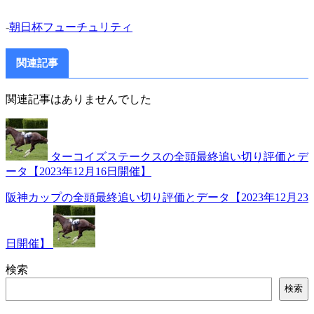
-
朝日杯フューチュリティ
関連記事
関連記事はありませんでした
ターコイズステークスの全頭最終追い切り評価とデ
ータ【2023年12月16日開催】
阪神カップの全頭最終追い切り評価とデータ【2023年12月23
日開催】
検索
検索