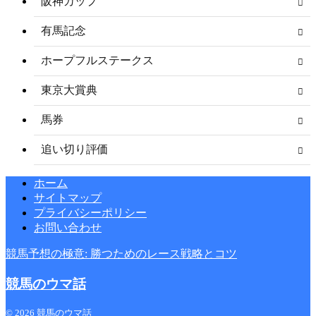
阪神カップ
有馬記念
ホープフルステークス
東京大賞典
馬券
追い切り評価
ホーム
サイトマップ
プライバシーポリシー
お問い合わせ
競馬予想の極意: 勝つためのレース戦略とコツ
競馬のウマ話
© 2026 競馬のウマ話