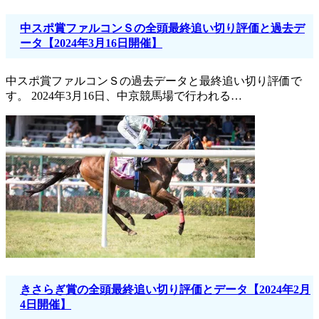
中スポ賞ファルコンＳの全頭最終追い切り評価と過去デ
ータ【2024年3月16日開催】
中スポ賞ファルコンＳの過去データと最終追い切り評価で
す。 2024年3月16日、中京競馬場で行われる…
きさらぎ賞の全頭最終追い切り評価とデータ【2024年2月
4日開催】