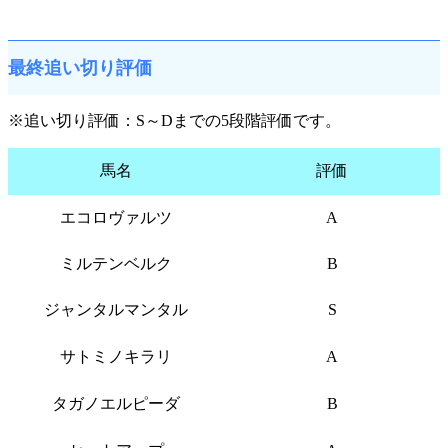
最終追い切り評価
※追い切り評価：S～Dまでの5段階評価です。
馬名
評価
エコロヴァルツ
A
ミルテンベルク
B
ジャンタルマンタル
S
サトミノキラリ
A
タガノエルピーダ
B