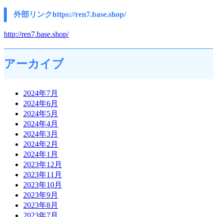
外部リンクhttps://ren7.base.shop/
http://ren7.base.shop/
アーカイブ
2024年7月
2024年6月
2024年5月
2024年4月
2024年3月
2024年2月
2024年1月
2023年12月
2023年11月
2023年10月
2023年9月
2023年8月
2023年7月