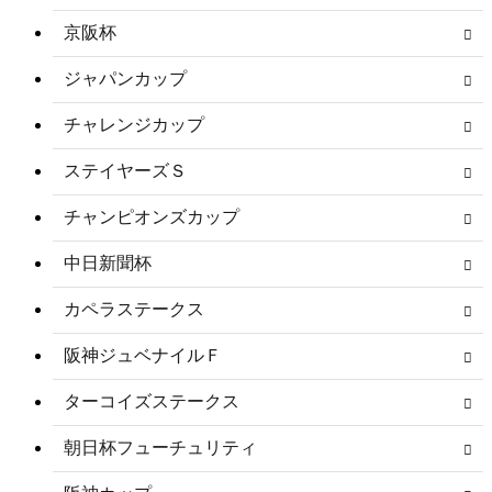
京阪杯
ジャパンカップ
チャレンジカップ
ステイヤーズＳ
チャンピオンズカップ
中日新聞杯
カペラステークス
阪神ジュベナイルＦ
ターコイズステークス
朝日杯フューチュリティ