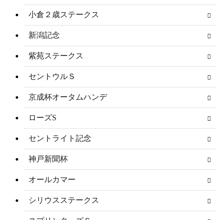
小倉２歳ステークス
新潟記念
紫苑ステークス
セントウルＳ
京成杯オータムハンデ
ローズS
セントライト記念
神戸新聞杯
オールカマー
シリウスステークス