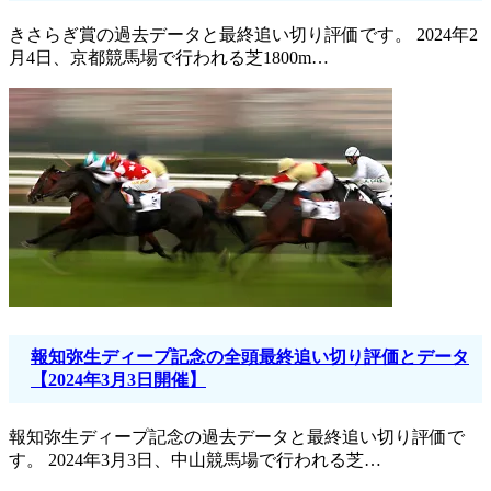
きさらぎ賞の過去データと最終追い切り評価です。 2024年2
月4日、京都競馬場で行われる芝1800m…
報知弥生ディープ記念の全頭最終追い切り評価とデータ
【2024年3月3日開催】
報知弥生ディープ記念の過去データと最終追い切り評価で
す。 2024年3月3日、中山競馬場で行われる芝…