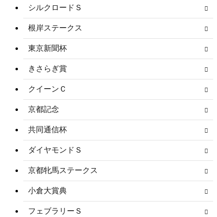
シルクロードＳ
根岸ステークス
東京新聞杯
きさらぎ賞
クイーンＣ
京都記念
共同通信杯
ダイヤモンドＳ
京都牝馬ステークス
小倉大賞典
フェブラリーＳ