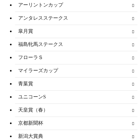
アーリントンカップ
アンタレスステークス
皐月賞
福島牝馬ステークス
フローラＳ
マイラーズカップ
青葉賞
ユニコーンS
天皇賞（春）
京都新聞杯
新潟大賞典