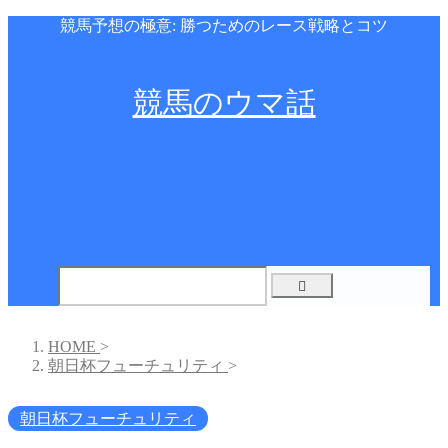
競馬予想の極意: 勝つためのレース戦略とコツ
競馬のウマ話
HOME
>
朝日杯フューチュリティ
>
朝日杯フューチュリティ