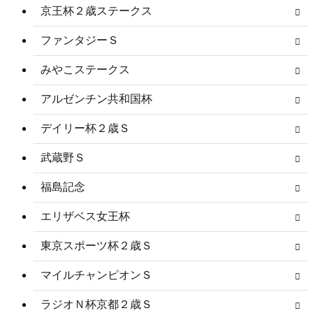
京王杯２歳ステークス
ファンタジーＳ
みやこステークス
アルゼンチン共和国杯
デイリー杯２歳Ｓ
武蔵野Ｓ
福島記念
エリザベス女王杯
東京スポーツ杯２歳Ｓ
マイルチャンピオンＳ
ラジオＮ杯京都２歳Ｓ