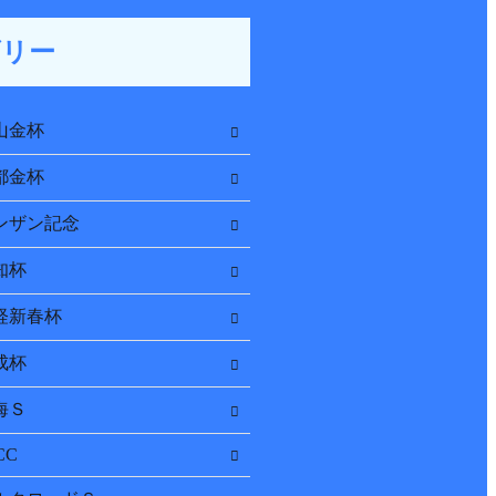
ゴリー
山金杯
都金杯
ンザン記念
知杯
経新春杯
成杯
海Ｓ
CC