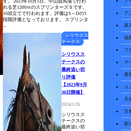
ア
す。 2023年10月1日、中山競馬場で行わ
れる芝1200ｍのスプリンターズＳです。
ア
16頭立てで行われます。評価はS～Dの5
段階評価となっております。 スプリンタ
皐
...
シリウスス
福
テークス
フ
シリウスス
テークスの
マ
最終追い切
青
り評価
【2023年9月
ユ
30日開催】
天
2024/1/26
京
シリウスス
テークスの
新
最終追い切