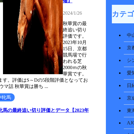
催】
カテ
2024/1/26
秋華賞の最
終追い切り
中
評価です。
2023年10月
京
15日、京都
競馬場で行
シ
われる芝
2000ｍの秋
愛
華賞です。
ます。評価はS～Dの5段階評価となってお
日
マ話 秋華賞は勝ち ...
中牝馬
京
馬の最終追い切り評価とデータ【2023年
東
AJ