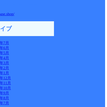
ttps://ren7.base.shop/
base.shop/
カイブ
4年7月
4年6月
4年5月
4年4月
4年3月
4年2月
4年1月
3年12月
3年11月
3年10月
3年9月
3年8月
3年7月