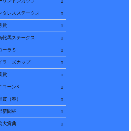
ーリントンカップ
ンタレスステークス
月賞
島牝馬ステークス
ローラＳ
イラーズカップ
葉賞
ニコーンS
皇賞（春）
都新聞杯
潟大賞典