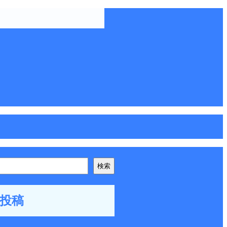
検索
投稿