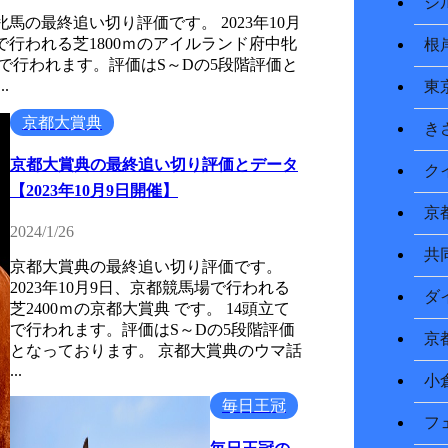
シ
馬の最終追い切り評価です。 2023年10月
で行われる芝1800ｍのアイルランド府中牝
根
てで行われます。評価はS～Dの5段階評価と
.
東
京都大賞典
き
京都大賞典の最終追い切り評価とデータ
ク
【2023年10月9日開催】
京
2024/1/26
共
京都大賞典の最終追い切り評価です。
2023年10月9日、京都競馬場で行われる
ダ
芝2400ｍの京都大賞典 です。 14頭立て
で行われます。評価はS～Dの5段階評価
京
となっております。 京都大賞典のウマ話
...
小
毎日王冠
フ