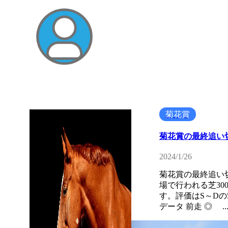
菊花賞
菊花賞の最終追い切
2024/1/26
菊花賞の最終追い切
場で行われる芝30
す。評価はS～Dの
データ 前走 ◎ ..