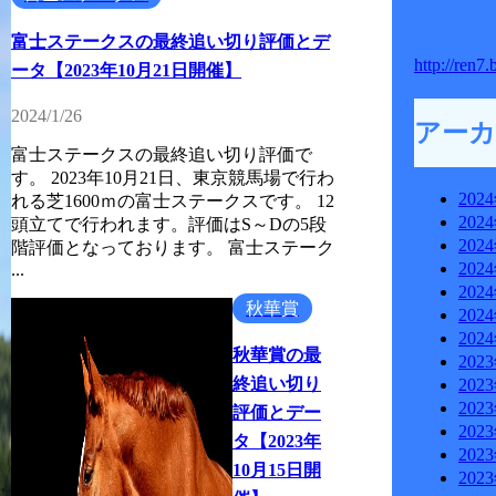
外部リンクh
富士ステークスの最終追い切り評価とデ
http://ren7.
ータ【2023年10月21日開催】
2024/1/26
アー
富士ステークスの最終追い切り評価で
す。 2023年10月21日、東京競馬場で行わ
202
れる芝1600ｍの富士ステークスです。 12
202
頭立てで行われます。評価はS～Dの5段
202
階評価となっております。 富士ステーク
202
...
202
秋華賞
202
202
秋華賞の最
202
終追い切り
202
202
評価とデー
202
タ【2023年
202
10月15日開
202